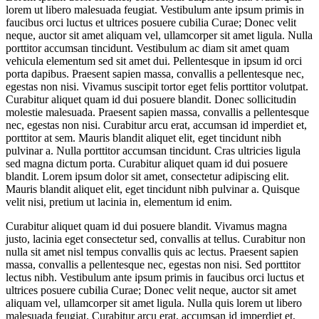
lorem ut libero malesuada feugiat. Vestibulum ante ipsum primis in
faucibus orci luctus et ultrices posuere cubilia Curae; Donec velit
neque, auctor sit amet aliquam vel, ullamcorper sit amet ligula. Nulla
porttitor accumsan tincidunt. Vestibulum ac diam sit amet quam
vehicula elementum sed sit amet dui. Pellentesque in ipsum id orci
porta dapibus. Praesent sapien massa, convallis a pellentesque nec,
egestas non nisi. Vivamus suscipit tortor eget felis porttitor volutpat.
Curabitur aliquet quam id dui posuere blandit. Donec sollicitudin
molestie malesuada. Praesent sapien massa, convallis a pellentesque
nec, egestas non nisi. Curabitur arcu erat, accumsan id imperdiet et,
porttitor at sem. Mauris blandit aliquet elit, eget tincidunt nibh
pulvinar a. Nulla porttitor accumsan tincidunt. Cras ultricies ligula
sed magna dictum porta. Curabitur aliquet quam id dui posuere
blandit. Lorem ipsum dolor sit amet, consectetur adipiscing elit.
Mauris blandit aliquet elit, eget tincidunt nibh pulvinar a. Quisque
velit nisi, pretium ut lacinia in, elementum id enim.
Curabitur aliquet quam id dui posuere blandit. Vivamus magna
justo, lacinia eget consectetur sed, convallis at tellus. Curabitur non
nulla sit amet nisl tempus convallis quis ac lectus. Praesent sapien
massa, convallis a pellentesque nec, egestas non nisi. Sed porttitor
lectus nibh. Vestibulum ante ipsum primis in faucibus orci luctus et
ultrices posuere cubilia Curae; Donec velit neque, auctor sit amet
aliquam vel, ullamcorper sit amet ligula. Nulla quis lorem ut libero
malesuada feugiat. Curabitur arcu erat, accumsan id imperdiet et,