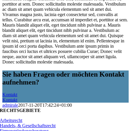
porttitor at sem. Donec sollicitudin molestie malesuada. Vestibulum
ac diam sit amet quam vehicula elementum sed sit amet dui.
Vivamus magna justo, lacinia eget consectetur sed, convallis at
tellus. Curabitur arcu erat, accumsan id imperdiet et, porttitor at sem.
Mauris blandit aliquet elit, eget tincidunt nibh pulvinar a. Mauris
blandit aliquet elit, eget tincidunt nibh pulvinar a. Vestibulum ac
diam sit amet quam vehicula elementum sed sit amet dui. Quisque
velit nisi, pretium ut lacinia in, elementum id enim. Pellentesque in
ipsum id orci porta dapibus. Vestibulum ante ipsum primis in
faucibus orci luctus et ultrices posuere cubilia Curae; Donec velit
neque, auctor sit amet aliquam vel, ullamcorper sit amet ligula.
Donec sollicitudin molestie malesuada.
Sie haben Fragen oder möchten Kontakt
aufnehmen?
Kontakt
Kontakt
admirale
2017-11-20T17:42:24+01:00
RECHTSGEBIETE
Arbeitsrecht
Handels- & Gesellschaftsrecht
Firmengründungsberatung