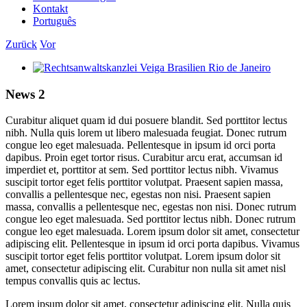
Kontakt
Português
Zurück
Vor
Zeige
grösseres
Bild
News 2
Curabitur aliquet quam id dui posuere blandit. Sed porttitor lectus
nibh. Nulla quis lorem ut libero malesuada feugiat. Donec rutrum
congue leo eget malesuada. Pellentesque in ipsum id orci porta
dapibus. Proin eget tortor risus. Curabitur arcu erat, accumsan id
imperdiet et, porttitor at sem. Sed porttitor lectus nibh. Vivamus
suscipit tortor eget felis porttitor volutpat. Praesent sapien massa,
convallis a pellentesque nec, egestas non nisi. Praesent sapien
massa, convallis a pellentesque nec, egestas non nisi. Donec rutrum
congue leo eget malesuada. Sed porttitor lectus nibh. Donec rutrum
congue leo eget malesuada. Lorem ipsum dolor sit amet, consectetur
adipiscing elit. Pellentesque in ipsum id orci porta dapibus. Vivamus
suscipit tortor eget felis porttitor volutpat. Lorem ipsum dolor sit
amet, consectetur adipiscing elit. Curabitur non nulla sit amet nisl
tempus convallis quis ac lectus.
Lorem ipsum dolor sit amet, consectetur adipiscing elit. Nulla quis