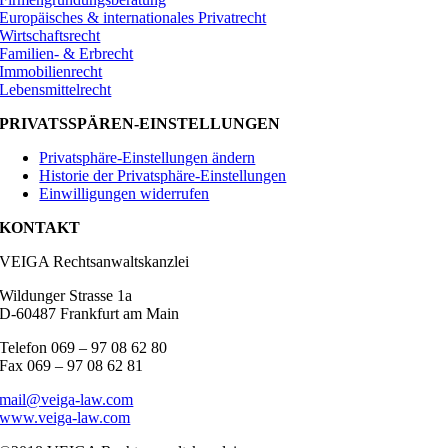
Europäisches & internationales Privatrecht
Wirtschaftsrecht
Familien- & Erbrecht
Immobilienrecht
Lebensmittelrecht
PRIVATSSPÄREN-EINSTELLUNGEN
Privatsphäre-Einstellungen ändern
Historie der Privatsphäre-Einstellungen
Einwilligungen widerrufen
KONTAKT
VEIGA Rechtsanwaltskanzlei
Wildunger Strasse 1a
D-60487 Frankfurt am Main
Telefon 069 – 97 08 62 80
Fax 069 – 97 08 62 81
mail@veiga-law.com
www.veiga-law.com